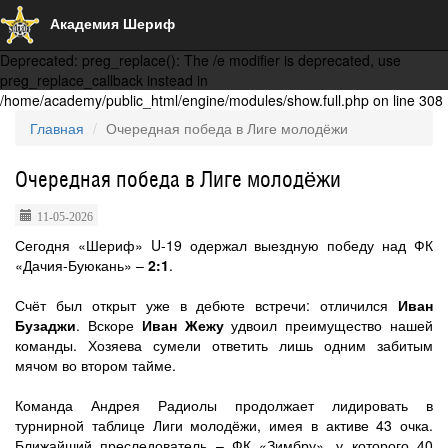
Академия Шериф
Deprecated: preg_replace(): The /e modifier is deprecated, use
preg_replace_callback instead in
/home/academy/public_html/engine/modules/show.full.php on line 308
Главная
Очередная победа в Лиге молодёжи
Очередная победа в Лиге молодёжи
11-05-2026
Сегодня «Шериф» U-19 одержал выездную победу над ФК
«Дачия-Буюкань» –
2:1
.
Счёт был открыт уже в дебюте встречи: отличился
Иван
Бузаджи
. Вскоре
Иван Жежу
удвоил преимущество нашей
команды. Хозяева сумели ответить лишь одним забитым
мячом во втором тайме.
Команда Андрея Радиолы продолжает лидировать в
турнирной таблице Лиги молодёжи, имея в активе 43 очка.
Ближайший преследователь – ФК «Зимбру», у которого 40